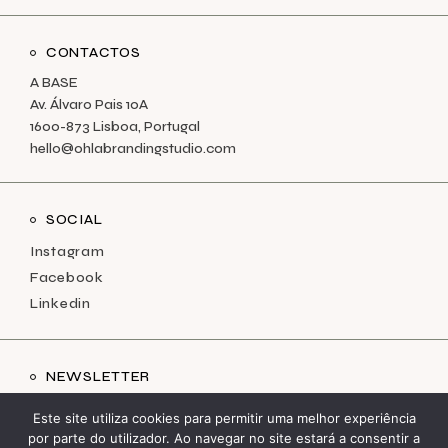
CONTACTOS
A BASE
Av. Álvaro Pais 10A
1600-873 Lisboa, Portugal
hello@ohlabrandingstudio.com
SOCIAL
Instagram
Facebook
Linkedin
NEWSLETTER
Conteúdos que só chegam por email
Este site utiliza cookies para permitir uma melhor experiência
por parte do utilizador. Ao navegar no site estará a consentir a